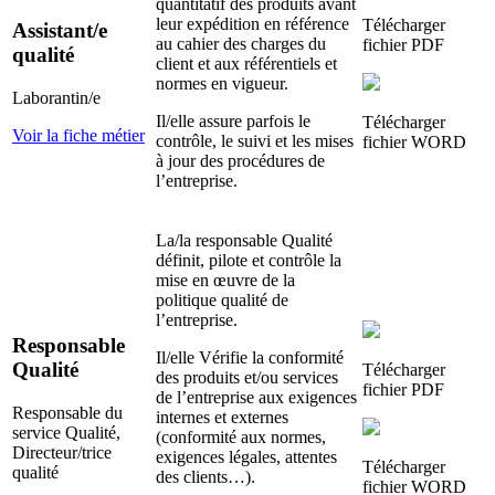
quantitatif des produits avant
leur expédition en référence
Télécharger
Assistant/e
au cahier des charges du
fichier
PDF
qualité
client et aux référentiels et
normes en vigueur.
Laborantin/e
Il/elle assure parfois le
Télécharger
Voir la fiche métier
contrôle, le suivi et les mises
fichier
WORD
à jour des procédures de
l’entreprise.
La/la responsable Qualité
définit, pilote et contrôle la
mise en œuvre de la
politique qualité de
l’entreprise.
Responsable
Il/elle Vérifie la conformité
Qualité
Télécharger
des produits et/ou services
fichier
PDF
de l’entreprise aux exigences
Responsable du
internes et externes
service Qualité,
(conformité aux normes,
Directeur/trice
exigences légales, attentes
Télécharger
qualité
des clients…).
fichier
WORD